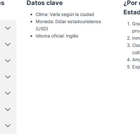
es
Datos clave
¿
Por 
Esta
Clima: Varía según la ciudad
Moneda: Dólar estadounidense
Gra
(USD)
pr
Idioma oficial: Inglés
Inm
Ciu
cult
Amp
Exp